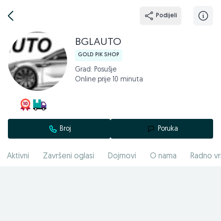
Podijeli
BGLAUTO
GOLD PIK SHOP
Grad: Posušje
Online prije 10 minuta
Broj
Poruka
Aktivni
Završeni oglasi
Dojmovi
O nama
Radno vr