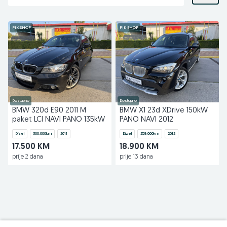
PIK SHOP
PIK SHOP
Dostupno
Dostupno
BMW 320d E90 2011 M
BMW X1 23d XDrive 150kW
paket LCI NAVI PANO 135kW
PANO NAVI 2012
Dizel
300.000
km
2011
Dizel
259.000
km
2012
17.500 KM
18.900 KM
prije 2 dana
prije 13 dana