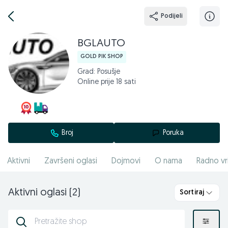
Podijeli
BGLAUTO
GOLD PIK SHOP
Grad: Posušje
Online prije 18 sati
Broj
Poruka
Aktivni
Završeni oglasi
Dojmovi
O nama
Radno vr
Aktivni oglasi (2)
Sortiraj