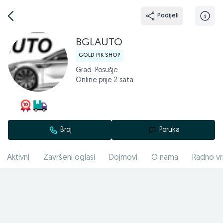
Podijeli
BGLAUTO
GOLD PIK SHOP
Grad: Posušje
Online prije 2 sata
Broj
Poruka
Aktivni
Završeni oglasi
Dojmovi
O nama
Radno vr